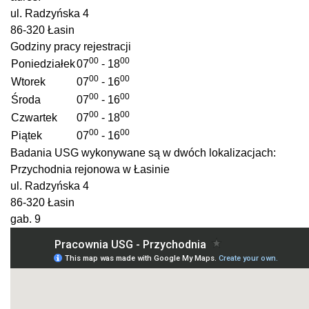
ul. Radzyńska 4
86-320 Łasin
Godziny pracy rejestracji
00
00
Poniedziałek
07
- 18
00
00
Wtorek
07
- 16
00
00
Środa
07
- 16
00
00
Czwartek
07
- 18
00
00
Piątek
07
- 16
Badania USG wykonywane są w dwóch lokalizacjach:
Przychodnia rejonowa w Łasinie
ul. Radzyńska 4
86-320 Łasin
gab. 9