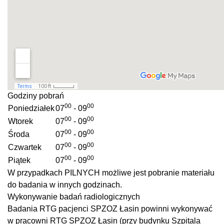
Godziny pobrań
00
00
Poniedziałek
07
- 09
00
00
Wtorek
07
- 09
00
00
Środa
07
- 09
00
00
Czwartek
07
- 09
00
00
Piątek
07
- 09
W przypadkach PILNYCH możliwe jest pobranie materiału
do badania w innych godzinach.
Wykonywanie badań radiologicznych
Badania RTG pacjenci SPZOZ Łasin powinni wykonywać
w pracowni RTG SPZOZ Łasin (przy budynku Szpitala