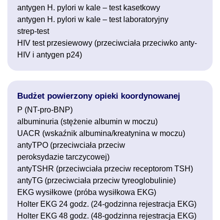
antygen H. pylori w kale – test kasetkowy
antygen H. pylori w kale – test laboratoryjny
strep-test
HIV test przesiewowy (przeciwciała przeciwko anty-
HIV i antygen p24)
Budżet powierzony opieki koordynowanej
P (NT-pro-BNP)
albuminuria (stężenie albumin w moczu)
UACR (wskaźnik albumina/kreatynina w moczu)
antyTPO (przeciwciała przeciw
peroksydazie tarczycowej)
antyTSHR (przeciwciała przeciw receptorom TSH)
antyTG (przeciwciała przeciw tyreoglobulinie)
EKG wysiłkowe (próba wysiłkowa EKG)
Holter EKG 24 godz. (24-godzinna rejestracja EKG)
Holter EKG 48 godz. (48-godzinna rejestracja EKG)