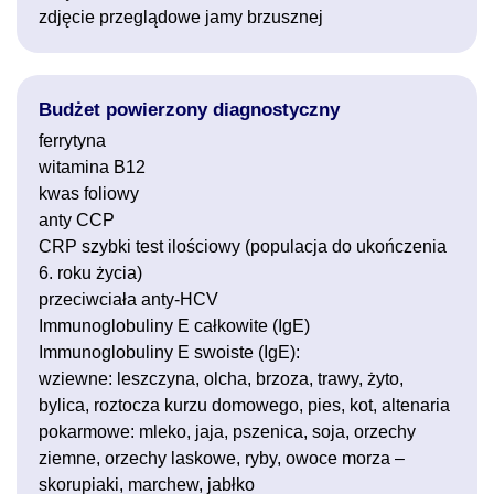
zdjęcie przeglądowe jamy brzusznej
Budżet powierzony diagnostyczny
ferrytyna
witamina B12
kwas foliowy
anty CCP
CRP szybki test ilościowy (populacja do ukończenia
6. roku życia)
przeciwciała anty-HCV
Immunoglobuliny E całkowite (IgE)
Immunoglobuliny E swoiste (IgE):
wziewne: leszczyna, olcha, brzoza, trawy, żyto,
bylica, roztocza kurzu domowego, pies, kot, altenaria
pokarmowe: mleko, jaja, pszenica, soja, orzechy
ziemne, orzechy laskowe, ryby, owoce morza –
skorupiaki, marchew, jabłko