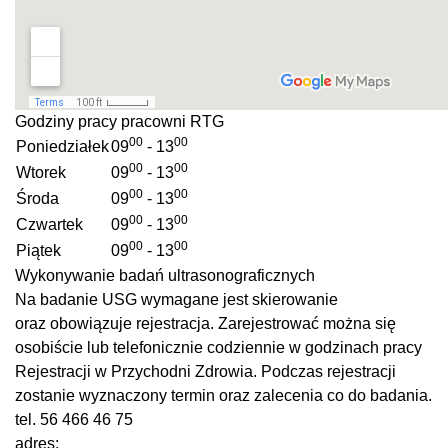
Godziny pracy pracowni RTG
00
00
Poniedziałek
09
- 13
00
00
Wtorek
09
- 13
00
00
Środa
09
- 13
00
00
Czwartek
09
- 13
00
00
Piątek
09
- 13
Wykonywanie badań ultrasonograficznych
Na badanie USG wymagane jest skierowanie
oraz obowiązuje rejestracja. Zarejestrować można się
osobiście lub telefonicznie codziennie w godzinach pracy
Rejestracji w Przychodni Zdrowia. Podczas rejestracji
zostanie wyznaczony termin oraz zalecenia co do badania.
tel. 56 466 46 75
adres: