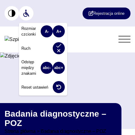
Rejestracja online
Rozmiar
A-
A+
czcionki
Włącz lub wyłącz animacje na stronie. W
Ruch
Odstęp
między
abc-
abc+
znakami
Reset ustawień
Badania diagnostyczne –
POZ
Strona główna
>
Badania diagnostyczne – POZ