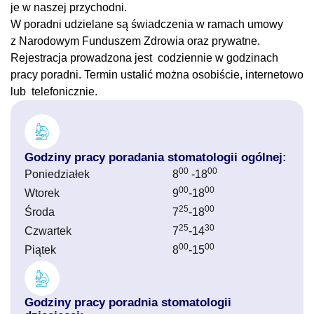
je w naszej przychodni.
W poradni udzielane są świadczenia w ramach umowy
z Narodowym Funduszem Zdrowia oraz prywatne.
Rejestracja prowadzona jest codziennie w godzinach
pracy poradni. Termin ustalić można osobiście, internetowo
lub telefonicznie.
Godziny pracy poradania stomatologii ogólnej:
00
00
Poniedziałek
8
-18
00
00
Wtorek
9
-18
25
00
Środa
7
-18
25
30
Czwartek
7
-14
00
00
Piątek
8
-15
Godziny pracy poradnia stomatologii