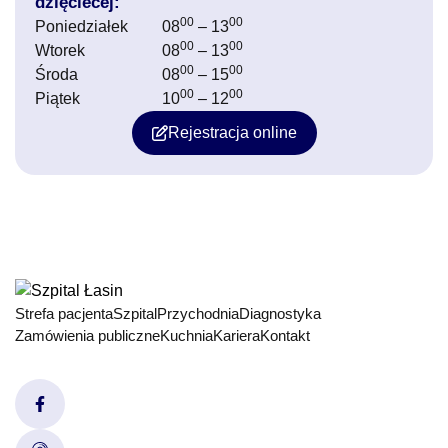
dzięciecej:
00
00
Poniedziałek
08
– 13
00
00
Wtorek
08
– 13
00
00
Środa
08
– 15
00
00
Piątek
10
– 12
Rejestracja online
Strefa pacjenta
Szpital
Przychodnia
Diagnostyka
Zamówienia publiczne
Kuchnia
Kariera
Kontakt