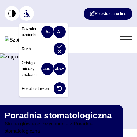
Rejestracja online
Rozmiar
A-
A+
czcionki
Włącz lub wyłącz animacje na stronie. W
Ruch
Odstęp
między
abc-
abc+
znakami
Reset ustawień
Poradnia stomatologiczna
Strona główna
>
Przychodnia
>
Poradnia
stomatologiczna