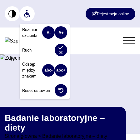
Rejestracja online
Rozmiar
A-
A+
czcionki
Włącz lub wyłącz animacje na stronie. W
Ruch
Odstęp
między
abc-
abc+
znakami
Reset ustawień
Badanie laboratoryjne –
diety
Strona główna
>
Badanie laboratoryjne – diety