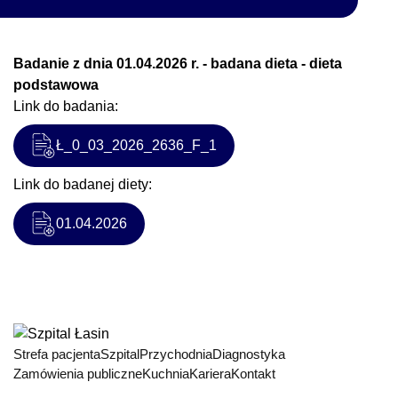
Badanie z dnia 01.04.2026 r. - badana dieta - dieta
podstawowa
Link do badania:
Ł_0_03_2026_2636_F_1
Link do badanej diety:
01.04.2026
Strefa pacjenta
Szpital
Przychodnia
Diagnostyka
Zamówienia publiczne
Kuchnia
Kariera
Kontakt