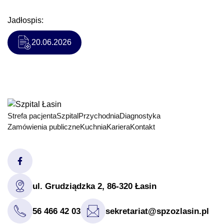
Jadłospis:
20.06.2026
Strefa pacjenta
Szpital
Przychodnia
Diagnostyka
Zamówienia publiczne
Kuchnia
Kariera
Kontakt
ul. Grudziądzka 2, 86-320 Łasin
56 466 42 03
sekretariat@spzozlasin.pl