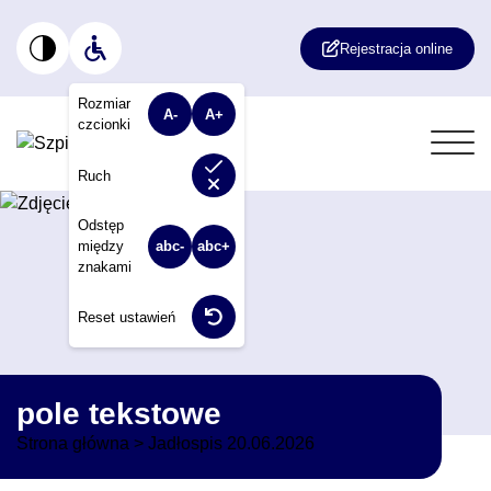
Rejestracja online
Rozmiar
A-
A+
czcionki
Włącz lub wyłącz animacje na stronie. W
Ruch
Odstęp
między
abc-
abc+
znakami
Reset ustawień
pole tekstowe
Strona główna
>
Jadłospis 20.06.2026