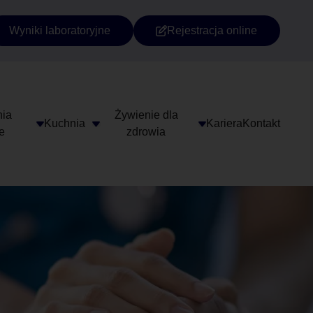
Wyniki laboratoryjne
Rejestracja online
formacji Publicznej
ia
Żywienie dla
Kuchnia
Kariera
Kontakt
e
zdrowia