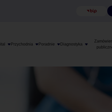
Biuletyn In
Zamówien
tal
Przychodnia
Poradnie
Diagnostyka
publiczn