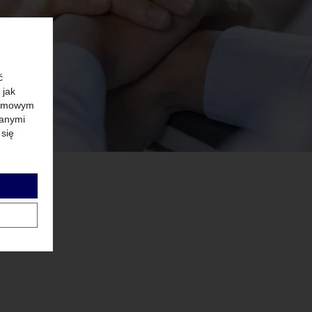
ć
 jak
klamowym
manymi
 się