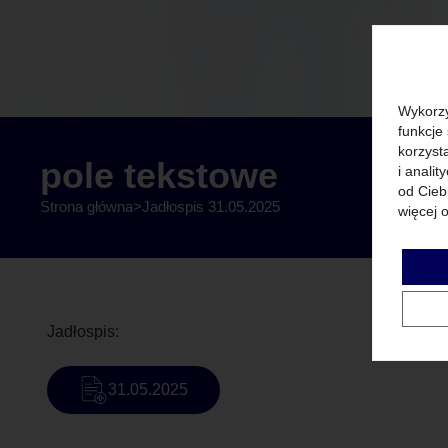
Wykorzy
funkcje
korzyst
pole tekstowe
i anali
od Cieb
Strona główna
>
Jadłospis 31.05.2025
więcej 
Jadłospis:
31.05.2025