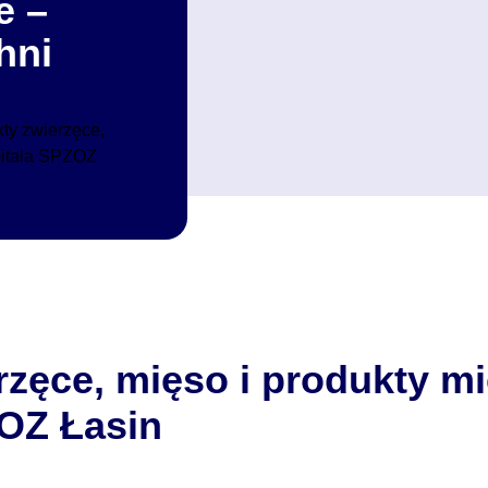
e –
hni
ty zwierzęce,
pitala SPZOZ
rzęce, mięso i produkty m
ZOZ Łasin