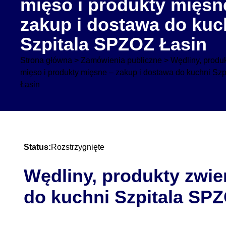
mięso i produkty mięsn
zakup i dostawa do kuc
Szpitala SPZOZ Łasin
Strona główna
>
Zamówienia publiczne
>
Wędliny, produk
mięso i produkty mięsne – zakup i dostawa do kuchni Sz
Łasin
Status:
Rozstrzygnięte
Wędliny, produkty zwie
do kuchni Szpitala SP