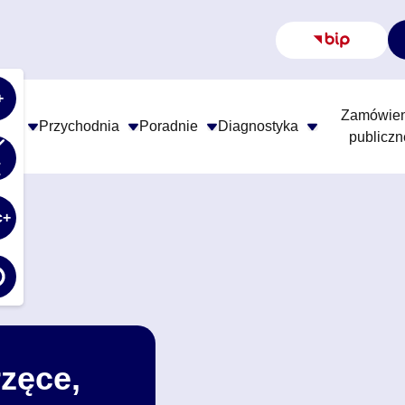
Biuletyn In
+
Zamówien
tal
Przychodnia
Poradnie
Diagnostyka
publiczn
ącz lub wyłącz animacje na stronie. Wymaga odświeżenia s
c+
zęce,