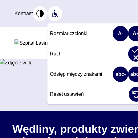
Kontrast
Rozmiar czcionki
A-
A
Strefa
Szpi
pacjenta
Wł
Ruch
Odstęp między znakami
abc-
ab
Reset ustawień
Wędliny, produkty zwier