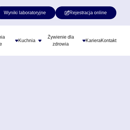
Wyniki laboratoryjne
Rejestracja online
formacji Publicznej
ia
Żywienie dla
Kuchnia
Kariera
Kontakt
e
zdrowia
trony.